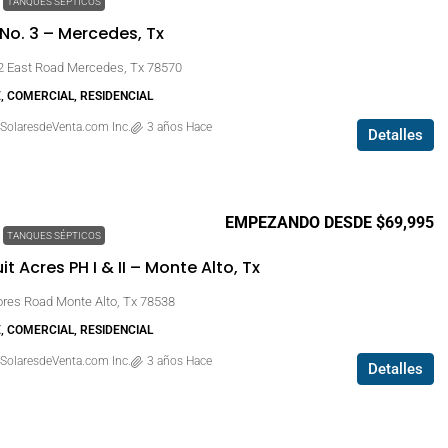
TANQUES SÉPTICOS
 No. 3 – Mercedes, Tx
/2 East Road Mercedes, Tx 78570
E, COMERCIAL, RESIDENCIAL
SolaresdeVenta.com Inc.
3 años Hace
Detalles
EMPEZANDO DESDE $69,995
TANQUES SÉPTICOS
t Acres PH I & II – Monte Alto, Tx
ores Road Monte Alto, Tx 78538
E, COMERCIAL, RESIDENCIAL
SolaresdeVenta.com Inc.
3 años Hace
Detalles