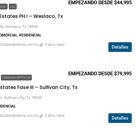
EMPEZANDO DESDE $44,995
NAJE
LUZ
Estates PH I – Weslaco, Tx
Rd. Weslaco, Tx 78596
COMERCIAL, RESIDENCIAL
SolaresdeVenta.com Inc.
3 años Hace
Detalles
EMPEZANDO DESDE $79,995
TANQUES SÉPTICOS
Estates Fase III – Sullivan City, Tx
. Sullivan City, Tx 78595
SIDENCIAL
SolaresdeVenta.com Inc.
3 años Hace
Detalles