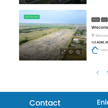
DESTACADO
AGUA
LUZ
Wisconsi
Wisconsi
1/2 ACRE, 
www.
Contact
Enl