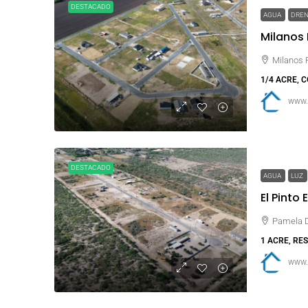
DESTACADO
AGUA
DRE
Milanos 
Milanos 
1/4 ACRE, 
www.
DESTACADO
AGUA
LUZ
El Pinto 
Pamela Dr
1 ACRE, RE
www.