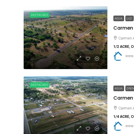
DESTACADO
AGUA
LUZ
Carmen A
Carmen A
1/2 ACRE, 
www.
DESTACADO
AGUA
DRE
Carmen A
Carmen A
1/4 ACRE, 
www.