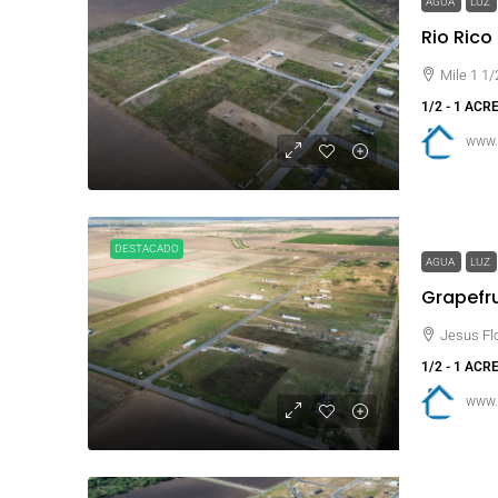
AGUA
LUZ
Rio Rico
Mile 1 1
1/2 - 1 ACR
www.
DESTACADO
AGUA
LUZ
Grapefrui
Jesus Fl
1/2 - 1 ACR
www.