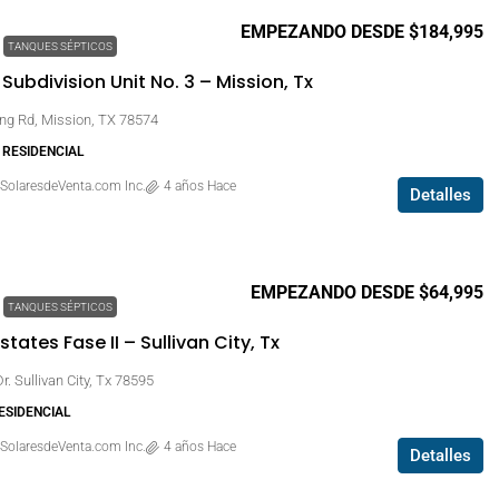
EMPEZANDO DESDE $184,995
TANQUES SÉPTICOS
ubdivision Unit No. 3 – Mission, Tx
ng Rd, Mission, TX 78574
, RESIDENCIAL
SolaresdeVenta.com Inc.
4 años Hace
Detalles
EMPEZANDO DESDE $64,995
TANQUES SÉPTICOS
Estates Fase II – Sullivan City, Tx
. Sullivan City, Tx 78595
RESIDENCIAL
SolaresdeVenta.com Inc.
4 años Hace
Detalles