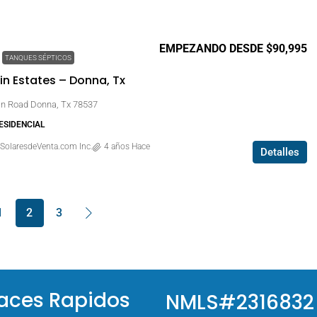
EMPEZANDO DESDE $90,995
TANQUES SÉPTICOS
n Estates – Donna, Tx
n Road Donna, Tx 78537
RESIDENCIAL
SolaresdeVenta.com Inc.
4 años Hace
Detalles
1
2
3
aces Rapidos
NMLS#2316832