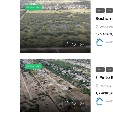
DESTACADO
AGUA
LUZ
Basham S
White Wi
3 - 5 ACRES
www.
DESTACADO
AGUA
LUZ
El Pinto 
Pamela Dr
1/2 ACRE, 
www.