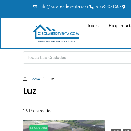
info@solaresdeventa.com
956-386-1507
E
Inicio
Propiedad
Todas Las Ciudades
Home
Luz
Luz
26 Propiedades
DESTACADO